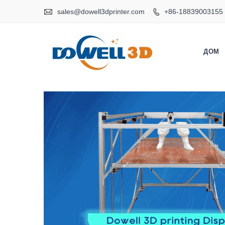

sales@dowell3dprinter.com
+86-18839003155

ДОМ