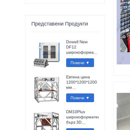
Представени Продукти
Dowell New
DF12
широкоформатен
3D принтер,
високопрецизен
Повече ▼
Impresora 3D
машина,
Евтина цена
индустриален
1200*1200*1200
принтер за
мм
модели
високоскоростен
FDM
Повече ▼
интелигентен 3D
принтер Wi-Fi
DM10Plus
връзка бърза
широкоформатен
импресора 3D
бърз 3D
печатаща
печатащ апарат
машина