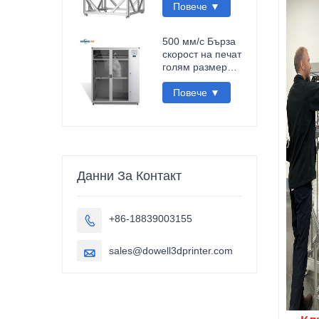
1000 мм
Повече ▼
импресора
принтер 3D
500 мм/с Бърза
скорост на печат
голям размер
1000 мм голям
формат
Повече ▼
въглеродни
влакна пла 3d
принтер
скулптура
автомобилни
части
Данни За Контакт
импресора 3d
+86-18839003155

sales@dowell3dprinter.com
