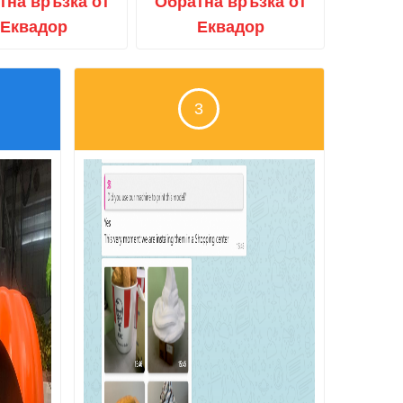
тна връзка от
Обратна връзка от
Еквадор
Еквадор
3