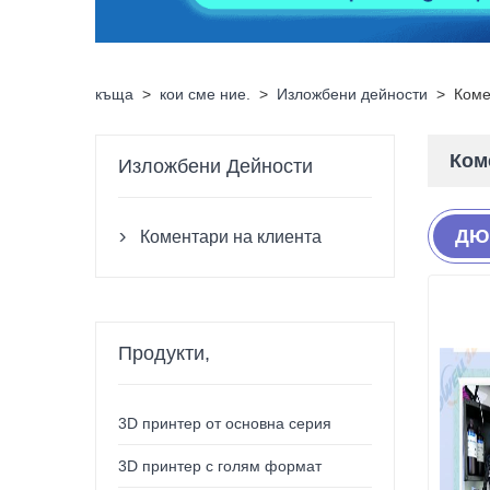
къща
>
кои сме ние.
>
Изложбени дейности
>
Коме
Ком
Изложбени Дейности
ДЮ
Коментари на клиента

Продукти,
3D принтер от основна серия
3D принтер с голям формат