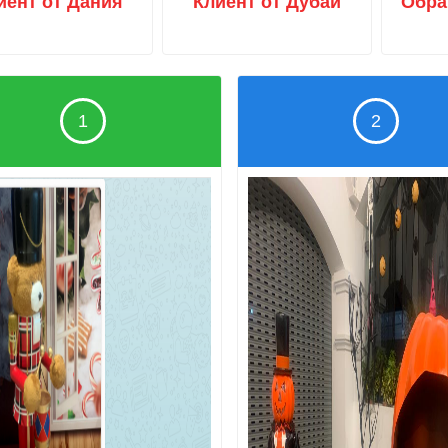
иент от Дания
Клиент от Дубай
Обра
1
2