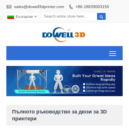

sales@dowell3dprinter.com
+86-18839003155


Български

Toggl
Пълното ръководство за дюзи за 3D
принтери