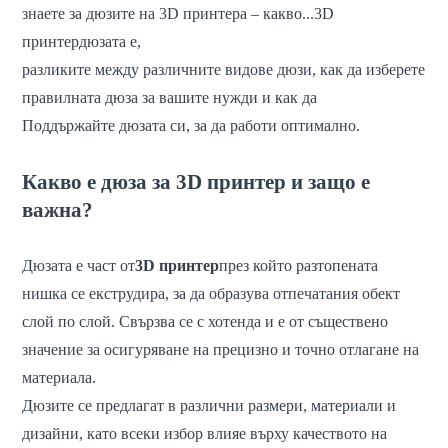
знаете за дюзите на 3D принтера – какво...
3D
принтер
дюзата е,
разликите между различните видове дюзи, как да изберете
правилната дюза за вашите нужди и как да
Поддържайте дюзата си, за да работи оптимално.
Какво е дюза за 3D принтер и защо е
важна?
Дюзата е част от
3D принтер
през който разтопената
нишка се екструдира, за да образува отпечатания обект
слой по слой. Свързва се с хотенда и е от съществено
значение за осигуряване на прецизно и точно отлагане на
материала.
Дюзите се предлагат в различни размери, материали и
дизайни, като всеки избор влияе върху качеството на