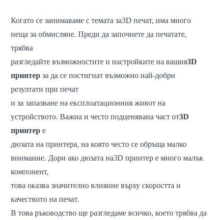
Когато се занимаваме с темата за
3D печат
, има много
неща за обмисляне. Преди да започнете да печатате,
трябва
разгледайте възможностите и настройките на вашия
3D
принтер
за да се постигнат възможно най-добри
резултати при печат
и за запазване на експлоатационния живот на
устройството. Важна и често подценявана част от
3D
принтер
е
дюзата на принтера, на която често се обръща малко
внимание. Дори ако дюзата на
3D принтер
е много малък
компонент,
това оказва значително влияние върху скоростта и
качеството на печат.
В това ръководство ще разгледаме всичко, което трябва да