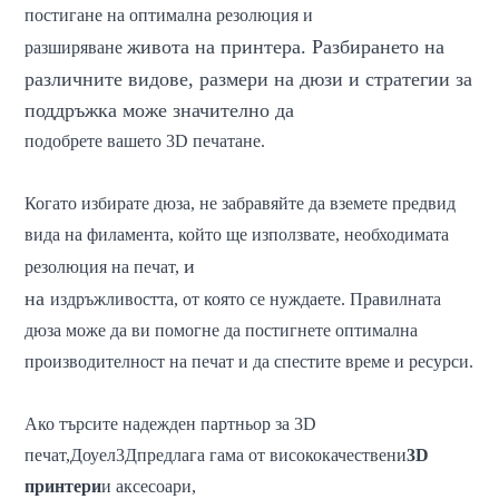
постигане на оптимална резолюция и
живота на принтера. Разбирането на
разширяване
различните видове, размери на дюзи и стратегии за
поддръжка може значително да
подобрете вашето 3D печатане.
Когато избирате дюза, не забравяйте да вземете предвид
вида на филамента, който ще използвате, необходимата
и
резолюция на печат,
на
издръжливостта, от която се нуждаете. Правилната
дюза може да ви помогне да постигнете оптимална
производителност на печат и да спестите време и ресурси.
Ако търсите надежден партньор за 3D
печат,
Доуел3Д
предлага гама от висококачествени
3D
принтери
и аксесоари,