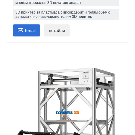
многоматериален 3D печатащ апарат
3D принтер за пластмаса с висок дебит и голям обем с
автоматично нивелиране, голям 3D принтер

Email
детайли