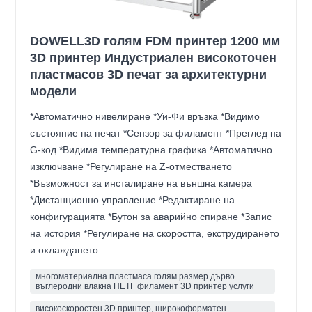
DOWELL3D голям FDM принтер 1200 мм
3D принтер Индустриален високоточен
пластмасов 3D печат за архитектурни
модели
*Автоматично нивелиране *Уи-Фи връзка *Видимо
състояние на печат *Сензор за филамент *Преглед на
G-код *Видима температурна графика *Автоматично
изключване *Регулиране на Z-отместването
*Възможност за инсталиране на външна камера
*Дистанционно управление *Редактиране на
конфигурацията *Бутон за аварийно спиране *Запис
на история *Регулиране на скоростта, екструдирането
и охлаждането
многоматериална пластмаса голям размер дърво
въглеродни влакна ПЕТГ филамент 3D принтер услуги
високоскоростен 3D принтер, широкоформатен